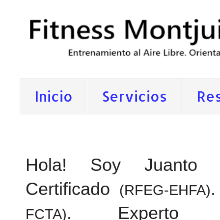
Inicio
Servicios
Re
Entrenador Personal Trainer Barcelona Fitne
Hola! Soy Juanto F
Certificado
.
(RFEG-EHFA)
. Experto Pr
FCTA)